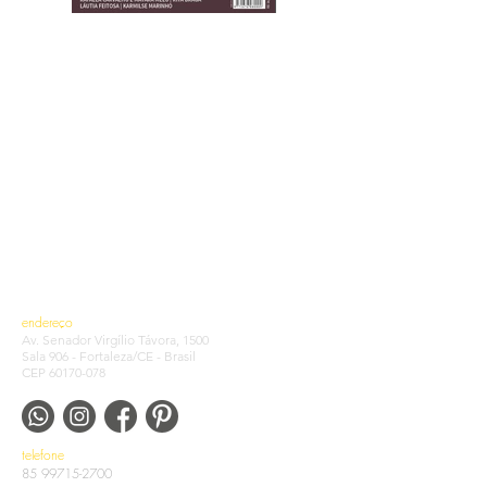
endereço
Av. Senador Virgílio Távora, 1500
Sala 906 - Fortaleza/CE - Brasil
CEP
60170-078
telefone
85 99715-2700