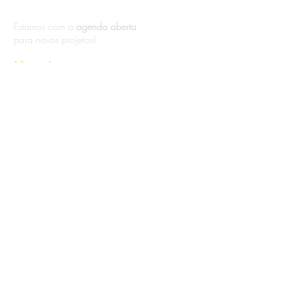
Estamos com a
agenda aberta
para novos projetos!
Nome
Telefone
E-mail
Descrição
Enviar