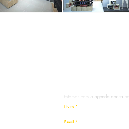
Estamos com a
agenda aberta
pa
Nome
E-mail