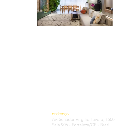
endereço
Av. Senador Virgílio Távora, 1500
Sala 906 - Fortaleza/CE - Brasil