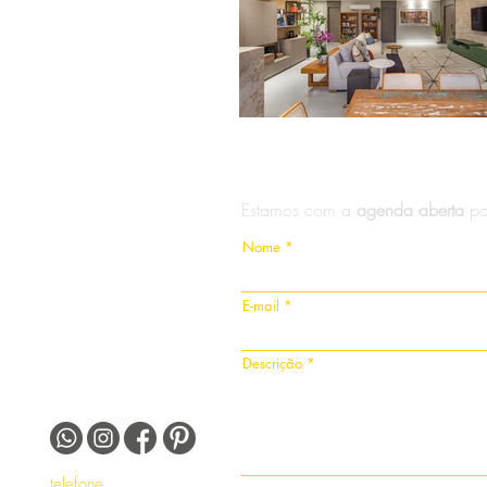
Estamos com a
agenda aberta
pa
Nome
E-mail
Descrição
telefone